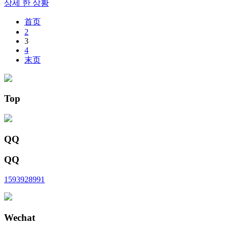
상세 한 상황
首页
2
3
4
末页
Top
QQ
QQ
1593928991
Wechat