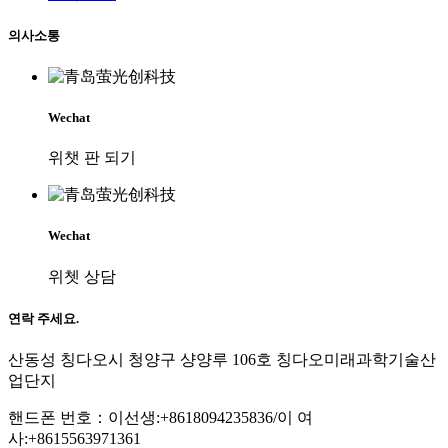
의사소통
Wechat
위챗 판 되기
Wechat
위쳇 상담
연락 주세요.
산동성 칭다오시 청양구 샹양루 106호 칭다오미래과학기술산
업단지
핸드폰 번호：이선생:+8618094235836/이 여
사:+8615563971361