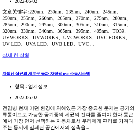
2022-06-02
文章关键字 :220nm、230nm、235nm、240nm、245nm、
250nm、255nm、260nm、265nm、270nm、275nm、280nm、
285nm、290nm、295nm、300nm、305nm、310nm、315nm、
320nm、330nm、340nm、365nm、395nm、405nm、TO39、
UVWORKS、UVWORKS、UVCWORKS、UVC EORKS、
UV LED、UVA LED、UVB LED、UVC ...
상세 한 상황
자외선 살균의 새로운 돌파-차량용 uvc 소독시스템
항목.:
업계정보
2022-06-02
전염병 현재 어떤 환경에 처해있든 가장 중요한 문제는 공기의
류통이므로 가능한 공기중의 세균의 전파를 줄여야 한다.통근
에서 가장 먼저 선택하는 자동차로서 우리에게 편리를 가져다
주는 동시에 밀페된 공간에서의 접촉을...