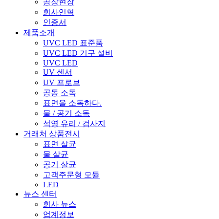
공장현장
회사연혁
인증서
제품소개
UVC LED 표준품
UVC LED 기구 설비
UVC LED
UV 센서
UV 프로브
공동 소독
표면을 소독하다.
물 / 공기 소독
석영 유리 / 검사지
거래처 상품전시
표면 살균
물 살균
공기 살균
고객주문형 모듈
LED
뉴스 센터
회사 뉴스
업계정보