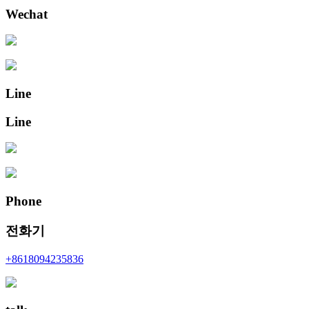
Wechat
Line
Line
Phone
전화기
+8618094235836